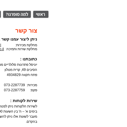
צור קשר
ניתן ליצור עמנו קשר
מחלקת מכירות:
l
מחלקת שירות ותמיכה:
.il
כתובתנו :
יוניסל פתרונות סלולריים 
הסיבים 49, קרית מטלון
פתח תקווה 4934829
מכירות: 073-2287739
פקס: 073-2287759
שירות לקוחות :
לשירות הלקוחות ניתן לפנות לטלפון 171
בימים א' – ה' בין השעות 09:00-18:00
מעבר לשעות אלו ניתן להשא
בהקדם.